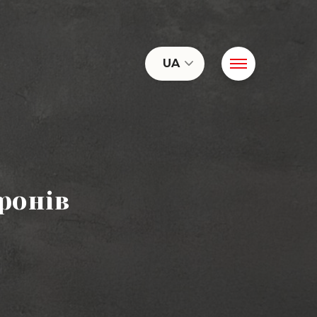
UA
ронів