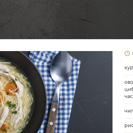
кур
ово
циб
час
чил
ри