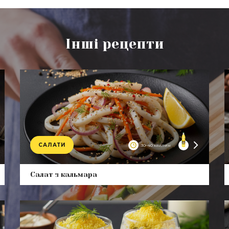
Інші рецепти
САЛАТИ
30–40 хвилин
uct
Product
P
Салат з кальмара