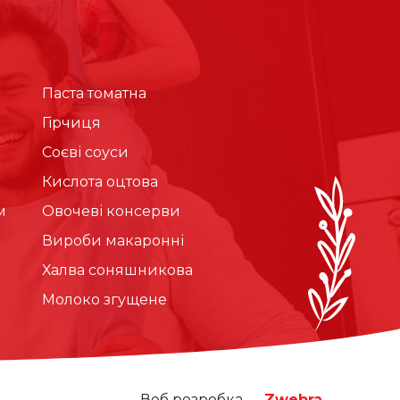
Паста томатна
Гірчиця
Соєві соуси
Кислота оцтова
м
Овочеві консерви
Вироби макаронні
Халва соняшникова
Молоко згущене
tagram
s on Youtube
Веб розробка —
Zwebra