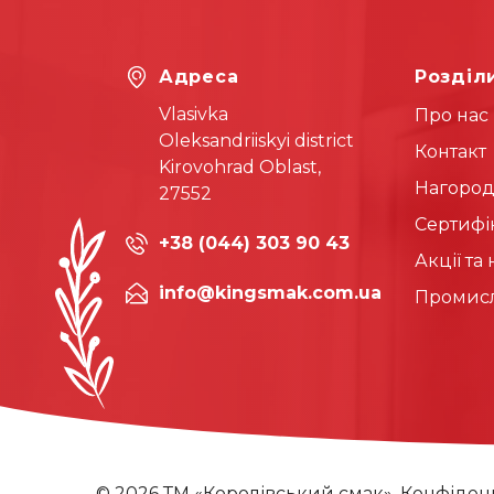
Адреса
Розділ
Vlasivka
Про нас
Oleksandriiskyi district
Контакт
Kirovohrad Oblast,
Нагоро
27552
Сертифі
+38 (044) 303 90 43
Акції та
info@kingsmak.com.ua
Промисл
© 2026 ТМ «Королівський смак».
Конфіденц