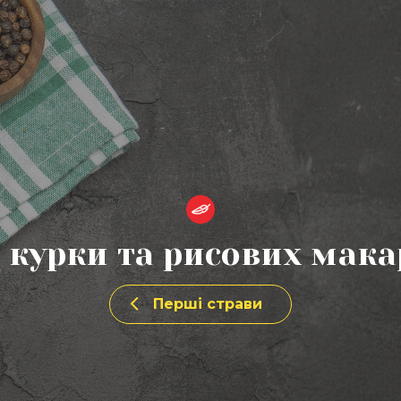
легкий
з курки та рисових мака
Перші страви