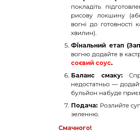
покладіть підготовл
рисову локшину (аб
вогні до готовності 
хвилин).
Фінальний етап (Зап
вогню додайте в каст
соєвий соус
.
Баланс смаку:
Спро
недостатньо — додайт
бульйон набуде приє
Подача:
Розлийте суп
зеленню.
Смачного!