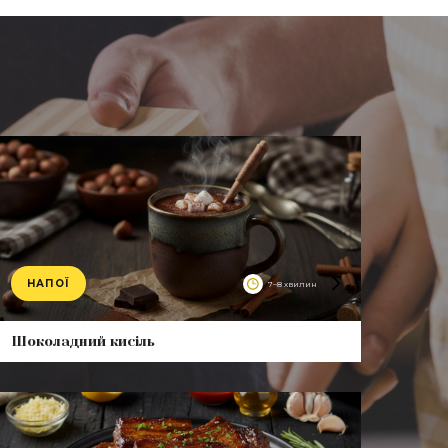
НАПОЇ
7–8 хвилин
roduct
Шоколадний кисіль