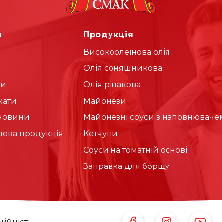
и
Продукція
Високоолеїнова олія
Олія соняшникова
ди
Олія ріпакова
кати
Майонези
 новини
Майонезні соуси з наповнюваче
ова продукція
Кетчупи
Соуси на томатній основі
Заправка для борщу
Follow Us on Facebook
Follow Us on Ins
Follow U
ійність