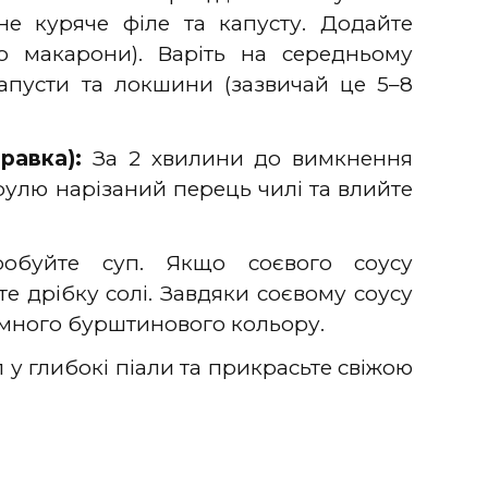
ене куряче філе та капусту. Додайте
о макарони). Варіть на середньому
капусти та локшини (зазвичай це 5–8
равка):
За 2 хвилини до вимкнення
рулю нарізаний перець чилі та влийте
буйте суп. Якщо соєвого соусу
е дрібку солі. Завдяки соєвому соусу
много бурштинового кольору.
 у глибокі піали та прикрасьте свіжою