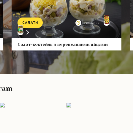
САЛАТИ
15–20 хвилин
Product
Салат-коктейль з перепелиними яйцями
gram