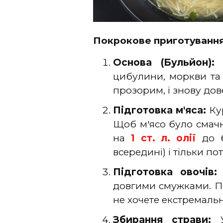
Покрокове приготування
Основа (Бульйон):
З
цибулини, моркви та 
прозорим, і знову дов
Підготовка м'яса:
Кур
Щоб м'ясо було смач
на
1 ст. л. олії
до 
всередині) і тільки по
Підготовка овочів:
довгими смужками. Пе
не хочете екстремально
Збирання страви: