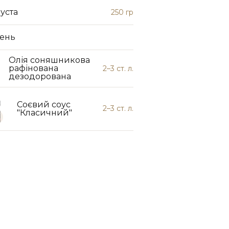
уста
250 гр
лень
Олія соняшникова
рафінована
2–3 ст. л.
дезодорована
Соєвий соус
2–3 ст. л.
"Класичний"