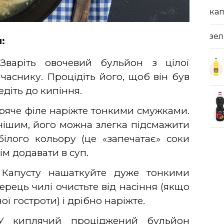
кап
зе
:
варіть овочевий бульйон з цілої
часнику. Процідіть його, щоб він був
едіть до кипіння.
яче філе наріжте тонкими смужками.
нішим, його можна злегка підсмажити
білого кольору (це «запечатає» соки
тім додавати в суп.
Капусту нашаткуйте дуже тонкими
рець чилі очистьте від насіння (якщо
ї гостроти) і дрібно наріжте.
У киплячий проціджений бульйон