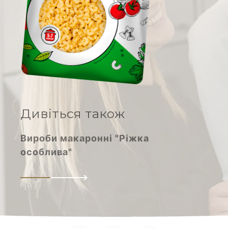
Вироби макаронні
Халва соняшникова
Молоко згущене
Дивіться також
Вироби макаронні "Ріжка
особлива"