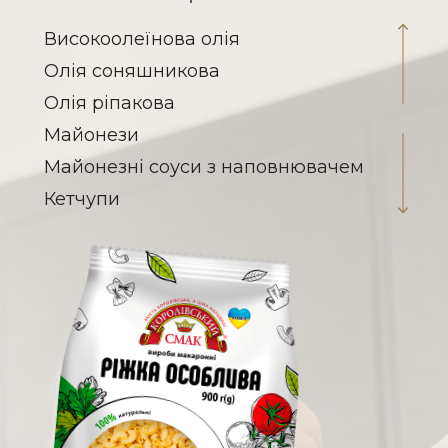
Високоолеїнова олія
Олія соняшникова
Олія ріпакова
Майонези
Майонезні соуси з наповнювачем
Кетчупи
Соуси на томатній основі
Заправка для борщу
Паста томатна
Гірчиця
Кислота оцтова
Соєві соуси
Овочеві консерви