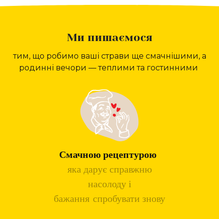
Ми пишаємося
тим, що робимо ваші страви ще смачнішими, а
родинні вечори — теплими та гостинними
Смачною рецептурою
яка дарує справжню
насолоду і
бажання спробувати знову