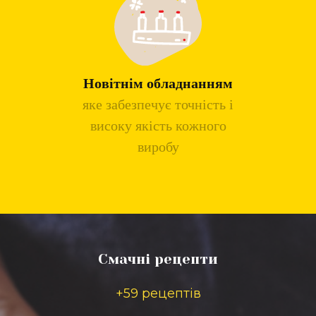
Новітнім обладнанням
яке забезпечує точність і
високу якість кожного
виробу
Смачні рецепти
+59 рецептів