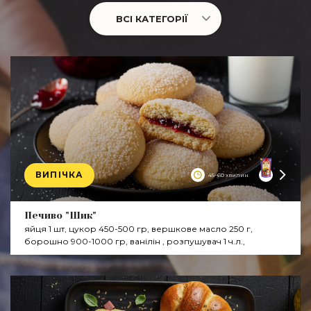
ВСІ КАТЕГОРІЇ
ВИПІЧКА
45–60 хвилин
Майонез
Печиво "Шик"
яйця 1 шт, цукор 450-500 гр, вершкове масло 250 г,
борошно 900-1000 гр, ванілін , розпушувач 1 ч.л.,