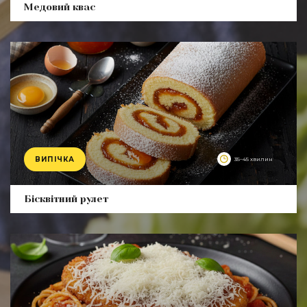
Медовий квас
ВИПІЧКА
35–45 хвилин
Бісквітний рулет