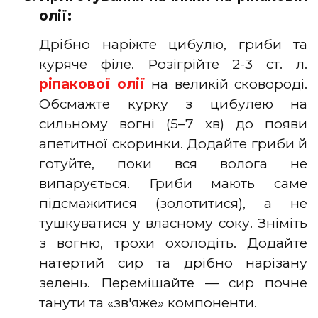
олії:
Дрібно наріжте цибулю, гриби та
куряче філе. Розігрійте 2-3 ст. л.
ріпакової олії
на великій сковороді.
Обсмажте курку з цибулею на
сильному вогні (5–7 хв) до появи
апетитної скоринки. Додайте гриби й
готуйте, поки вся волога не
випарується. Гриби мають саме
підсмажитися (золотитися), а не
тушкуватися у власному соку. Зніміть
з вогню, трохи охолодіть. Додайте
натертий сир та дрібно нарізану
зелень. Перемішайте — сир почне
танути та «зв'яже» компоненти.