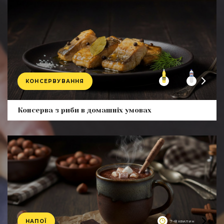
КОНСЕРВУВАННЯ
Product
Консерва з риби в домашніх умовах
НАПОЇ
7–8 хвилин