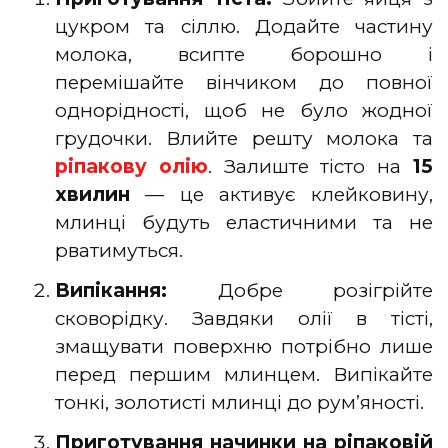
цукром та сіллю. Додайте частину
молока, всипте борошно і
перемішайте вінчиком до повної
однорідності, щоб не було жодної
грудочки. Влийте решту молока та
ріпакову олію
. Залиште тісто на
15
хвилин
— це активує клейковину,
млинці будуть еластичними та не
рватимуться.
Випікання:
Добре розігрійте
сковорідку. Завдяки олії в тісті,
змащувати поверхню потрібно лише
перед першим млинцем. Випікайте
тонкі, золотисті млинці до рум’яності.
Приготування начинки на ріпаковій