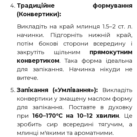
Традиційне формування
(Конвертики):
Викладіть на край млинця 1.5–2 ст. л.
начинки. Підгорніть нижній край,
потім бокові сторони всередину і
закрутіть щільним
прямокутним
конвертиком
. Така форма ідеальна
для запікання. Начинка нікуди не
витече.
Запікання («Умлівання»):
Викладіть
конвертики у змащену маслом форму
для запікання. Поставте в духовку
при
160–170°C на 10–12 хвилин
. Це
зробить сир всередині тягучим, а
млинці м'якими та ароматними.