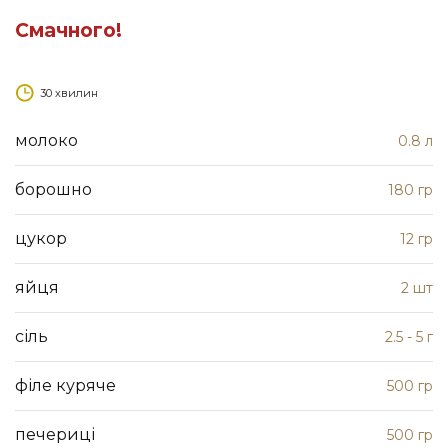
Смачного!
30 хвилин
молоко
0.8 л
борошно
180 гр
цукор
12 гр
яйця
2 шт
сіль
2.5 - 5 г
філе куряче
500 гр
печериці
500 гр