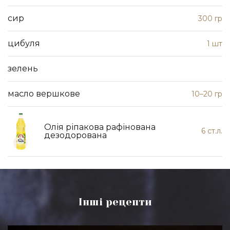
сир
300 гр
цибуля
1 шт
зелень
масло вершкове
10–20 гр
Олія ріпакова рафінована
6 ст.л.
дезодорована
Інші рецепти