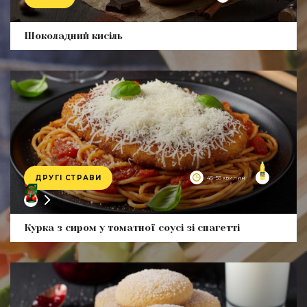
Product
Шоколадний кисіль
ДРУГІ СТРАВИ
45–55 хвилин
Product
Курка з сиром у томатної соусі зі спагетті