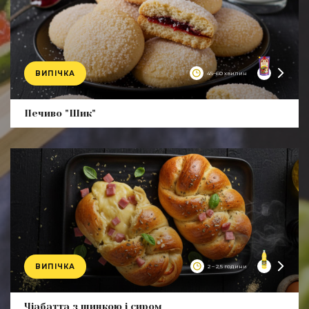
ВИПІЧКА
45–60 хвилин
Product
Печиво "Шик"
ВИПІЧКА
2 – 2,5 години
Product
Чіабатта з шинкою і сиром