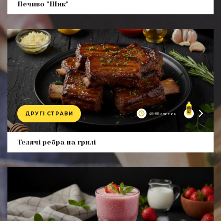
Печиво "Шик"
ДРУГІ СТРАВИ
45–55 хвилин
Product
Телячі ребра на грилі