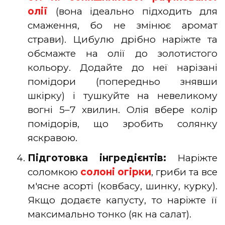
олії
(вона ідеально підходить для
смаження, бо не змінює аромат
страви). Цибулю дрібно наріжте та
обсмажте на олії до золотистого
кольору. Додайте до неї нарізані
помідори (попередньо знявши
шкірку) і тушкуйте на невеликому
вогні 5–7 хвилин. Олія вбере колір
помідорів, що зробить солянку
яскравою.
Підготовка інгредієнтів:
Наріжте
соломкою
солоні огірки
, гриби та все
м'ясне асорті (ковбасу, шинку, курку).
Якщо додаєте капусту, то наріжте її
максимально тонко (як на салат).