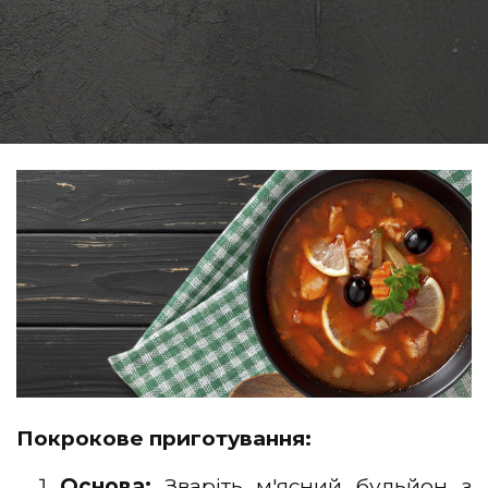
Покрокове приготування:
Основа:
Зваріть м'ясний бульйон з