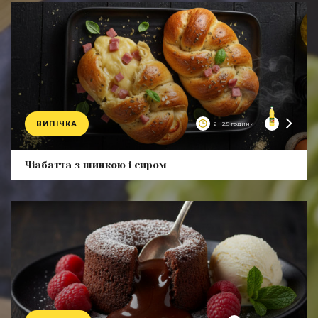
ВИПІЧКА
2 – 2,5 години
Product
Чіабатта з шинкою і сиром