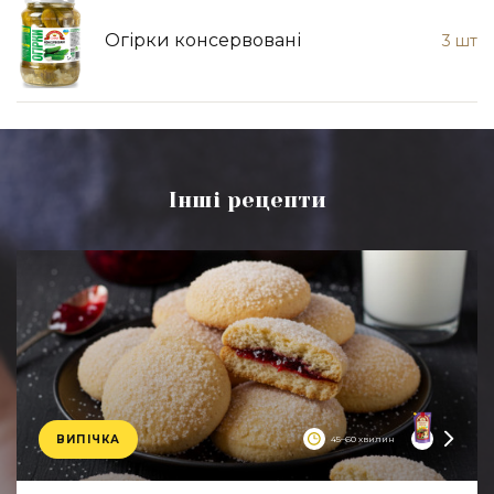
Огірки консервовані
3 шт
Інші рецепти
ВИПІЧКА
45–60 хвилин
Product