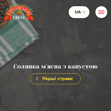
UA
Солянка м`ясна з капустою
Перші страви