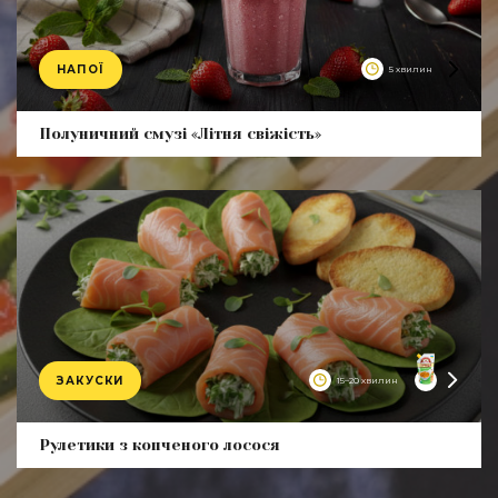
НАПОЇ
5 хвилин
Product
Полуничний смузі «Літня свіжість»
ЗАКУСКИ
15–20 хвилин
Product
Рулетики з копченого лосося