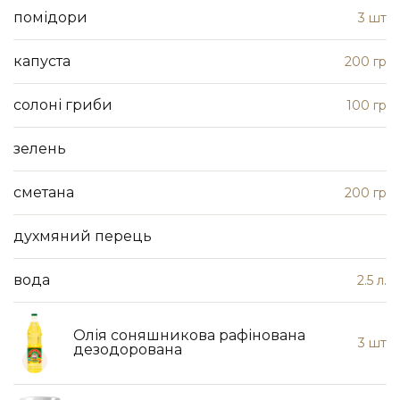
помідори
3 шт
капуста
200 гр
солоні гриби
100 гр
зелень
сметана
200 гр
духмяний перець
вода
2.5 л.
Олія соняшникова рафінована
3 шт
дезодорована