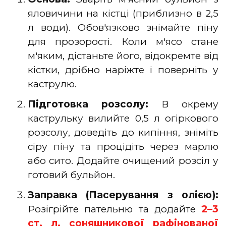
яловичини на кістці (приблизно в 2,5
л води). Обов'язково знімайте піну
для прозорості. Коли м'ясо стане
м'яким, дістаньте його, відокремте від
кістки, дрібно наріжте і поверніть у
каструлю.
Підготовка розсолу:
В окрему
каструльку вилийте 0,5 л огіркового
розсолу, доведіть до кипіння, зніміть
сіру піну та процідіть через марлю
або сито. Додайте очищений розсіл у
готовий бульйон.
Заправка (Пасерування з олією):
Розігрійте пательню та додайте
2–3
ст. л. соняшникової рафінованої