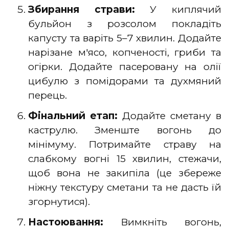
Збирання страви:
У киплячий
бульйон з розсолом покладіть
капусту та варіть 5–7 хвилин. Додайте
нарізане м'ясо, копченості, гриби та
огірки. Додайте пасеровану на олії
цибулю з помідорами та духмяний
перець.
Фінальний етап:
Додайте сметану в
каструлю. Зменште вогонь до
мінімуму. Потримайте страву на
слабкому вогні 15 хвилин, стежачи,
щоб вона не закипіла (це збереже
ніжну текстуру сметани та не дасть їй
згорнутися).
Настоювання:
Вимкніть вогонь,