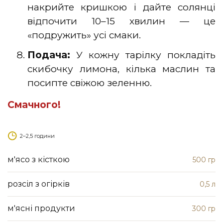
накрийте кришкою і дайте солянці
відпочити 10–15 хвилин — це
«подружить» усі смаки.
Подача:
У кожну тарілку покладіть
скибочку лимона, кілька маслин та
посипте свіжою зеленню.
Смачного!
2–2,5 години
м'ясо з кісткою
500 гр
розсіл з огірків
0,5 л
м'ясні продукти
300 гр