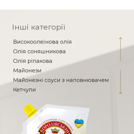
Інші категорії
Високоолеїнова олія
Олія соняшникова
Олія ріпакова
Майонези
Майонезні соуси з наповнювачем
Кетчупи
Соуси на томатній основі
Заправка для борщу
Паста томатна
Гірчиця