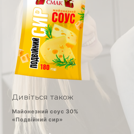
Кислота оцтова
Соєві соуси
Овочеві консерви
Вироби макаронні
Халва соняшникова
Молоко згущене
Дивіться також
Майонезний соус 30%
«Подвійний сир»