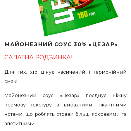
МАЙОНЕЗНИЙ СОУС 30% «ЦЕЗАР»
САЛАТНА РОДЗИНКА!
Для тих, хто цінує насичений і гармонійний
смак!
Майонезний соус «Цезар» поєднує ніжну
кремову текстуру з виразними пікантними
нотами, що роблять страви більш яскравими та
апетитними.