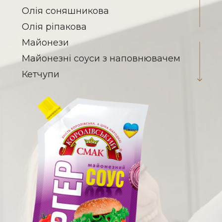
Олія соняшникова
Олія ріпакова
Майонези
Майонезні соуси з наповнювачем
Кетчупи
Соуси на томатній основі
Заправка для борщу
Паста томатна
Гірчиця
Кислота оцтова
Соєві соуси
Овочеві консерви
Вироби макаронні
Халва соняшникова