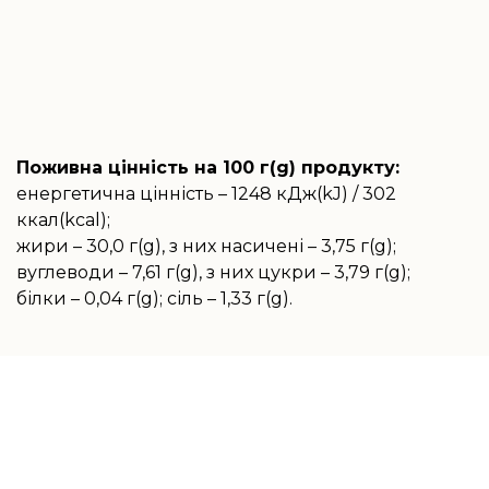
Поживна цінність на 100 г(g) продукту:
енергетична цінність – 1248 кДж(kJ) / 302
ккал(kcal);
жири – 30,0 г(g), з них насичені – 3,75 г(g);
вуглеводи – 7,61 г(g), з них цукри – 3,79 г(g);
білки – 0,04 г(g); сіль – 1,33 г(g).