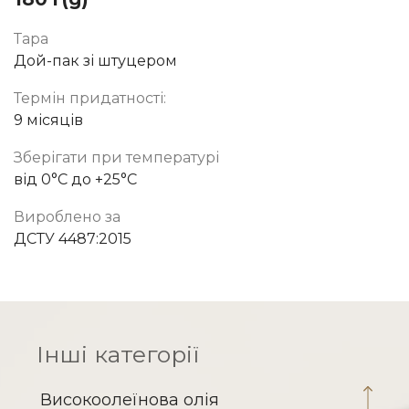
Тара
Тара
Дой-пак зі штуцером
Пляшка ПЕТ з кришкою фліп-топ
Термін придатності:
Термін придатності:
9 місяців
9 місяців
Зберігати при температурі
Зберігати при температурі
від 0°C до +25°C
від 0°C до +25°C
Вироблено за
Вироблено за
ДСТУ 4487:2015
ДСТУ 4487:2015
Інші категорії
Високоолеїнова олія