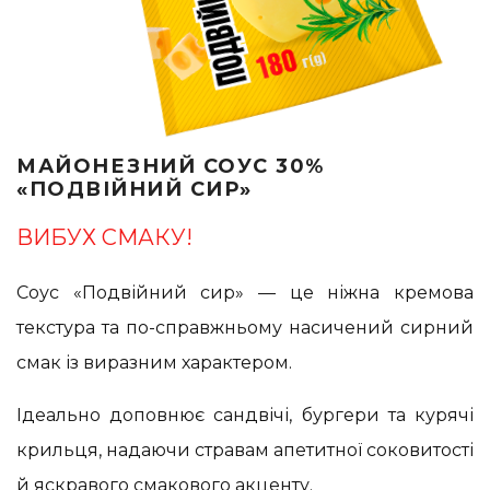
МАЙОНЕЗНИЙ СОУС 30%
«ПОДВІЙНИЙ СИР»
ВИБУХ СМАКУ!
Соус «Подвійний сир» — це ніжна кремова
текстура та по-справжньому насичений сирний
смак із виразним характером.
Ідеально доповнює сандвічі, бургери та курячі
крильця, надаючи стравам апетитної соковитості
й яскравого смакового акценту.