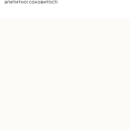
апетитної соковитості.