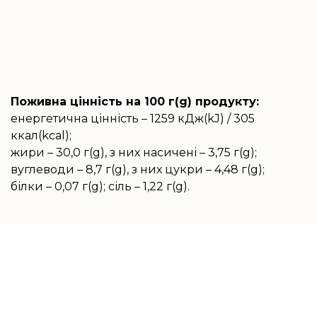
Поживна цінність на 100 г(g) продукту:
енергетична цінність – 1259 кДж(kJ) / 305
ккал(kcal);
жири – 30,0 г(g), з них насичені – 3,75 г(g);
вуглеводи – 8,7 г(g), з них цукри – 4,48 г(g);
білки – 0,07 г(g); сіль – 1,22 г(g).