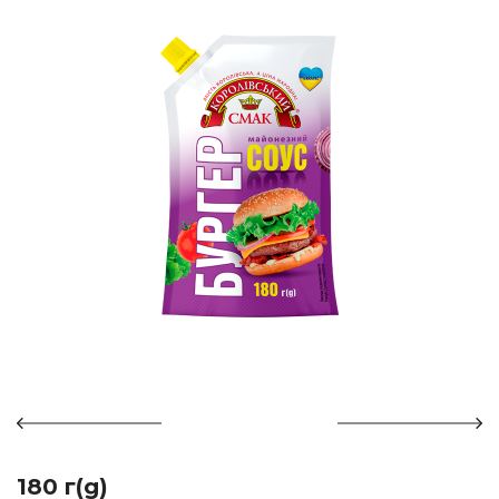
180 г(g)
490 г(g)