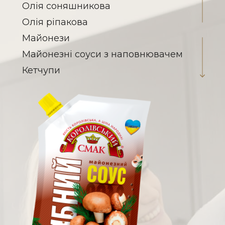
Олія соняшникова
Олія ріпакова
Майонези
Майонезні соуси з наповнювачем
Кетчупи
Соуси на томатній основі
Заправка для борщу
Паста томатна
Гірчиця
Кислота оцтова
Соєві соуси
Овочеві консерви
Вироби макаронні
Халва соняшникова