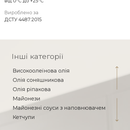
від 0°C до +25°C
Вироблено за
ДСТУ 4487:2015
Інші категорії
Високоолеїнова олія
Олія соняшникова
Олія ріпакова
Майонези
Майонезні соуси з наповнювачем
Кетчупи
Соуси на томатній основі