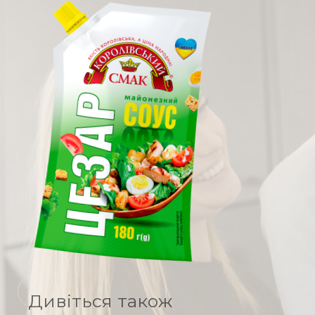
Заправка для борщу
Паста томатна
Гірчиця
Кислота оцтова
Соєві соуси
Овочеві консерви
Вироби макаронні
Халва соняшникова
Молоко згущене
Дивіться також