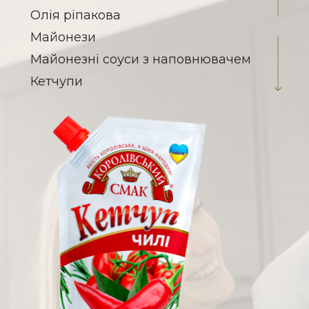
Олія ріпакова
Майонези
Майонезні соуси з наповнювачем
Кетчупи
Соуси на томатній основі
Заправка для борщу
Паста томатна
Гірчиця
Кислота оцтова
Соєві соуси
Овочеві консерви
Вироби макаронні
Халва соняшникова
Молоко згущене