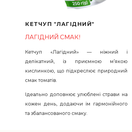
КЕТЧУП "ЛАГІДНИЙ"
ЛАГІДНИЙ СМАК!
Кетчуп «Лагідний» — ніжний і
делікатний, із приємною м’якою
кислинкою, що підкреслює природний
смак томатів.
Ідеально доповнює улюблені страви на
кожен день, додаючи їм гармонійного
та збалансованого смаку.