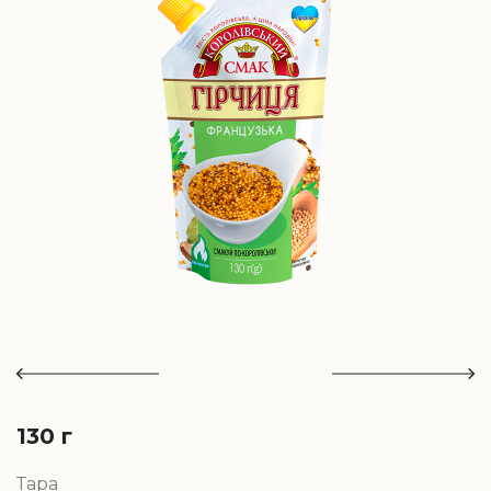
130 г
180 г
Тара
Тара