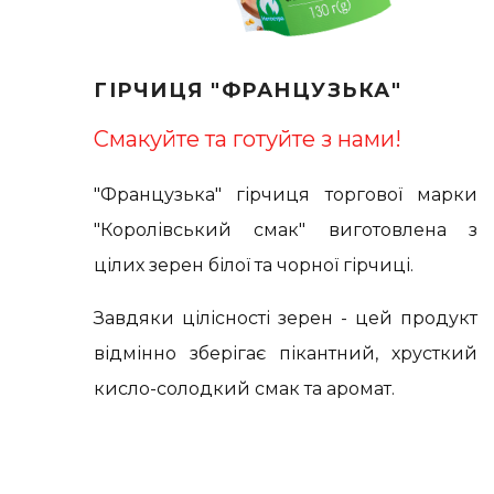
ГІРЧИЦЯ "ФРАНЦУЗЬКА"
Смакуйте та готуйте з нами!
"Французька" гірчиця торгової марки
"Королівський смак" виготовлена з
цілих зерен білої та чорної гірчиці.
Завдяки цілісності зерен - цей продукт
відмінно зберігає пікантний, хрусткий
кисло-солодкий смак та аромат.