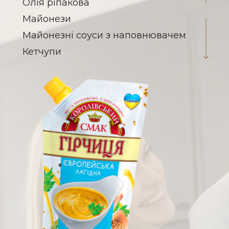
Олія ріпакова
Майонези
Майонезні соуси з наповнювачем
Кетчупи
Соуси на томатній основі
Заправка для борщу
Паста томатна
Гірчиця
Кислота оцтова
Соєві соуси
Овочеві консерви
Вироби макаронні
Халва соняшникова
Молоко згущене