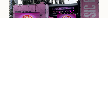
"Королівський смак" – Генеральний
Спонсор Music Box Fest 2025:
Музика, Добро та Єдність заради
Дітей!
22.06.2025